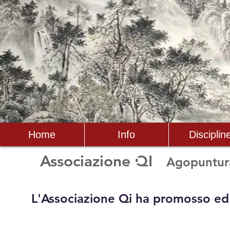
Home
Info
Disciplin
5
Associazione QI
Agopuntu
Aprile
2020
L'Associazione Qi ha promosso ed 