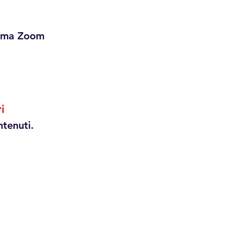
forma Zoom
i
ntenuti.