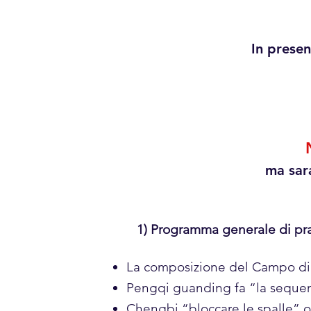
In presen
ma sara
1) Programma generale di pra
La composizione del Campo di
Pengqi guanding fa “la seque
Chengbi “bloccare le spalle” 