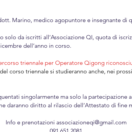
 dott. Marino, medico agopuntore e insegnante di 
 solo da iscritti all’Associazione QI, quota di iscri
1 dicembre dell’anno in corso.
l percorso triennale per Operatore Qigong riconosc
l corso triennale si studieranno anche, nei pross
uentati singolarmente ma solo la partecipazione all
 daranno diritto al rilascio dell’Attestato di fine
Info e prenotazioni
associazioneqi@gmail.com
091 651 2081