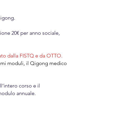
qigong.
zione 20€ per anno sociale,
iuto dalla FISTQ e da OTTO.
imi moduli, il Qigong medico
’intero corso e il
 modulo annuale.