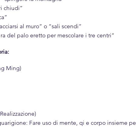
ri chiudi”
ca”
ciarsi al muro” o “sali scendi”
 del palo eretto per mescolare i tre centri”
ria:
ng Ming)
 Realizzazione)
uarigione: Fare uso di mente, qi e corpo insieme per