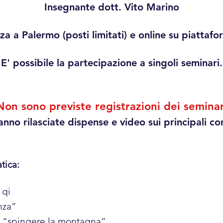
Insegnante dott. Vito Marino
za a Palermo (posti limitati) e online su piatta
E' possibile la partecipazione a singoli seminari.
Non sono previste registrazioni dei seminar
nno rilasciate dispense e video sui principali co
tica:
 qi
nza”
o “spingere la montagna”