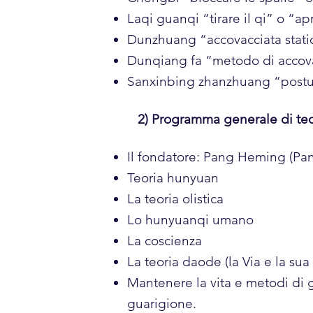
Laqi guanqi “tirare il qi” o “ap
Dunzhuang “accovacciata stati
Dunqiang fa “metodo di accovac
Sanxinbing zhanzhuang “postura
2) Programma generale di teo
Il fondatore: Pang Heming (Pa
Teoria hunyuan
La teoria olistica
Lo hunyuanqi umano
La coscienza
La teoria daode (la Via e la sua
Mantenere la vita e metodi di g
guarigione.